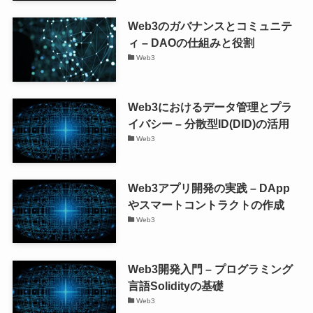
Web3のガバナンスとコミュニテ
ィ – DAOの仕組みと役割
Web3
Web3におけるデータ管理とプラ
イバシー – 分散型ID(DID)の活用
Web3
Web3アプリ開発の実践 – DApp
やスマートコントラクトの作成
Web3
Web3開発入門 – プログラミング
言語Solidityの基礎
Web3